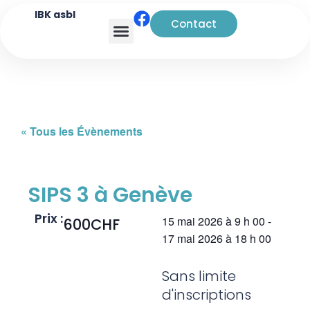
IBK asbl
Contact
Analyse transactionnelle
« Tous les Évènements
SIPS 3 à Genève
Prix :
15 mai 2026
à
9 h 00
-
600CHF
17 mai 2026
à
18 h 00
Sans limite
d'inscriptions