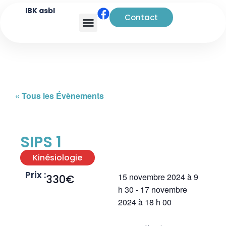
IBK asbl
Contact
Analyse transactionnelle
« Tous les Évènements
SIPS 1
Kinésiologie
Prix :
15 novembre 2024
à
9
330€
h 30
-
17 novembre
2024
à
18 h 00