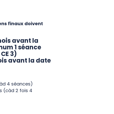
ns finaux doivent
ois avant la
mum 1 séance
 CE 3)
ois avant la date
(càd 4 séances)
s (càd 2 fois 4