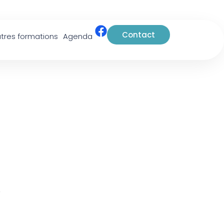
Contact
tres formations
Agenda
0