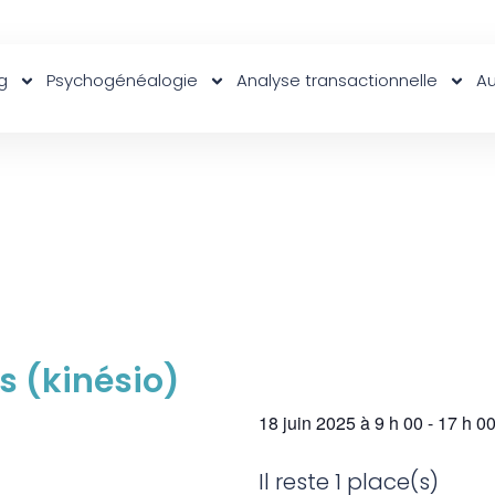
g
Psychogénéalogie
Analyse transactionnelle
Au
s (kinésio)
18 juin 2025
à
9 h 00
-
17 h 0
Il reste 1 place(s)