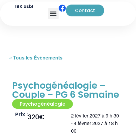
IBK asbl
Contact
Analyse transactionnelle
« Tous les Évènements
Psychogénéalogie –
Couple – PG 6 Semaine
Psychogénéalogie
Prix :
2 février 2027
à
9 h 30
320€
-
4 février 2027
à
18 h
00