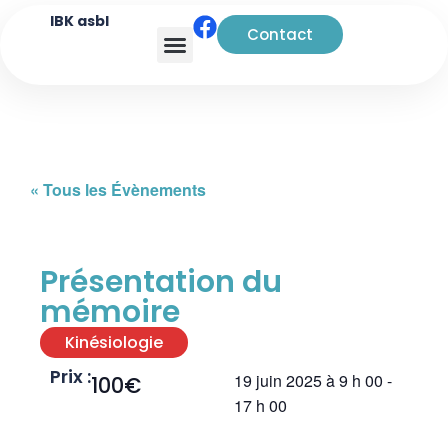
IBK asbl
Contact
Analyse transactionnelle
« Tous les Évènements
Présentation du
mémoire
Kinésiologie
Prix :
19 juin 2025
à
9 h 00
-
100€
17 h 00