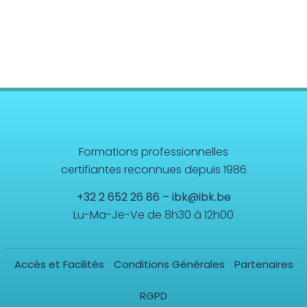
Formations professionnelles
certifiantes reconnues depuis 1986
+32 2 652 26 86
–
ibk@ibk.be
Lu-Ma-Je-Ve de 8h30 à 12h00
Accès et Facilités
Conditions Générales
Partenaires
RGPD