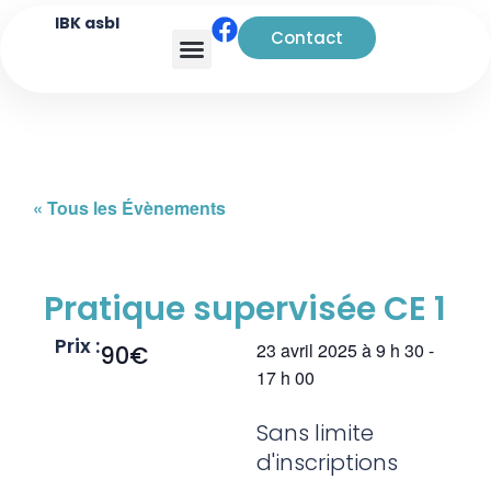
IBK asbl
Contact
Analyse transactionnelle
« Tous les Évènements
Pratique supervisée CE 1
Prix :
23 avril 2025
à
9 h 30
-
90€
17 h 00
Sans limite
d'inscriptions