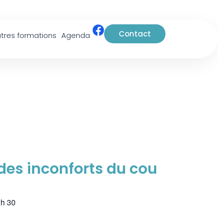
Contact
tres formations
Agenda
es inconforts du cou
 h 30