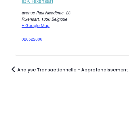
IBK Rixensart
avenue Paul Nicodème, 26
Rixensart
,
1330
Belgique
+ Google Map
026522686
Analyse Transactionnelle - Approfondissement