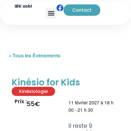
IBK asbl
Contact
Analyse transactionnelle
« Tous les Évènements
Kinésio for Kids
Kinésiologie
Prix :
11 février 2027
à
18 h
55€
00
-
21 h 30
Il reste 9