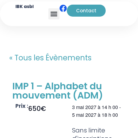
IBK asbl
Contact
Analyse transactionnelle
« Tous les Évènements
IMP 1 – Alphabet du
mouvement (ADM)
Prix :
3 mai 2027
à
14 h 00
-
650€
5 mai 2027
à
18 h 00
Sans limite