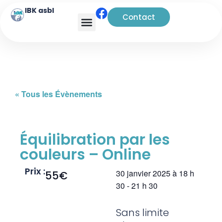
IBK asbl
Contact
Analyse transactionnelle
« Tous les Évènements
Équilibration par les
couleurs – Online
Prix :
30 janvier 2025
à
18 h
55€
30
-
21 h 30
Sans limite