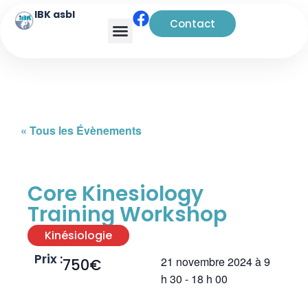
IBK asbl
Contact
« Tous les Évènements
Core Kinesiology
Training Workshop
Kinésiologie
Prix :
21 novembre 2024
à
9
750€
h 30
-
18 h 00