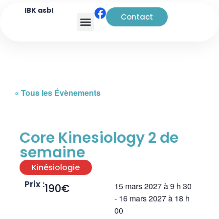
IBK asbl
Contact
Analyse transactionnelle
« Tous les Évènements
Core Kinesiology 2 de
semaine
Kinésiologie
Prix :
15 mars 2027
à
9 h 30
190€
-
16 mars 2027
à
18 h
00