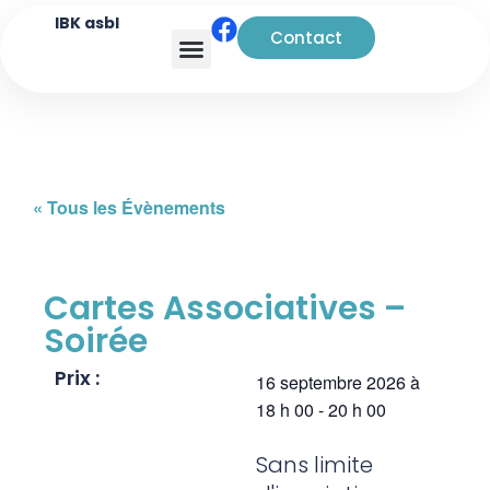
IBK asbl
Contact
Analyse transactionnelle
« Tous les Évènements
Cartes Associatives –
Soirée
Prix :
16 septembre 2026
à
18 h 00
-
20 h 00
Sans limite