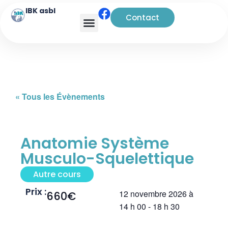
IBK asbl
Contact
Analyse transactionnelle
« Tous les Évènements
Anatomie Système
Musculo-Squelettique
Autre cours
Prix :
12 novembre 2026
à
660€
14 h 00
-
18 h 30