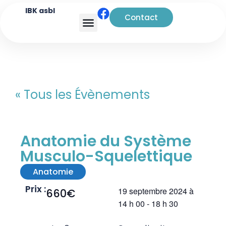
IBK asbl
Contact
Analyse transactionnelle
« Tous les Évènements
Anatomie du Système
Musculo-Squelettique
Anatomie
Prix :
19 septembre 2024
à
660€
14 h 00
-
18 h 30