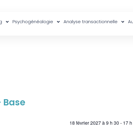
g
Psychogénéalogie
Analyse transactionnelle
Au
– Base
18 février 2027
à
9 h 30
-
17 h