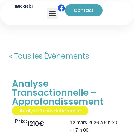
IBK asbl
Contact
Analyse transactionnelle
« Tous les Évènements
Analyse
Transactionnelle –
Approfondissement
Analyse Transactionnelle
Prix :
12 mars 2026
à
9 h 30
1210€
-
17 h 00