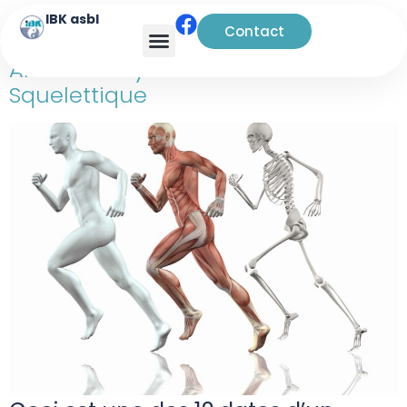
IBK asbl
Contact
Anatomie Système Musculo-
Squelettique