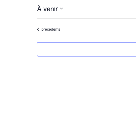
À venir
Sélectionnez
la
date
Évènements
précédents