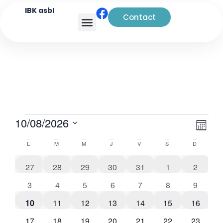
IBK asbl
Contact
Analyse transactionnelle
Navi
Nav
10/08/2026
Mois
de
par
Sélectionnez
Calendrier
L
M
M
J
V
S
D
vue
une
cons
de
date.
Évè
0 évènements
0 évènements
0 évènements
0 évènements
0 évènements
0 évènements
0 évène
27
28
29
30
31
1
2
Évènements
0 évènements
0 évènements
0 évènements
0 évènements
0 évènements
0 évènements
0 évène
3
4
5
6
7
8
9
0 évènements
0 évènements
0 évènements
0 évènements
0 évènements
0 évènements
0 évène
10
11
12
13
14
15
16
0 évènements
0 évènements
0 évènements
0 évènements
0 évènements
0 évènements
0 évène
17
18
19
20
21
22
23