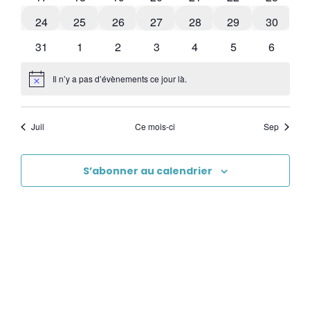
0 évènements
0 évènements
0 évènements
0 évènements
0 évènements
0 évènements
0 évène
24
25
26
27
28
29
30
1 évènement
0 évènements
0 évènements
0 évènements
0 évènements
1 évènement
0 évène
31
1
2
3
4
5
6
Il n’y a pas d’évènements ce jour là.
Notice
Juil
Ce mois-ci
Sep
S’abonner au calendrier