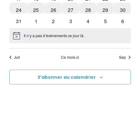
0 évènements
0 évènements
0 évènements
0 évènements
0 évènements
0 évènements
0 évène
24
25
26
27
28
29
30
1 évènement
0 évènements
0 évènements
0 évènements
0 évènements
1 évènement
0 évène
31
1
2
3
4
5
6
Il n’y a pas d’évènements ce jour là.
Notice
Juil
Ce mois-ci
Sep
S’abonner au calendrier