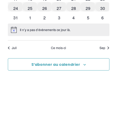
0 évènements
0 évènements
0 évènements
0 évènements
0 évènements
0 évènements
0 évène
24
25
26
27
28
29
30
1 évènement
0 évènements
0 évènements
0 évènements
0 évènements
1 évènement
0 évène
31
1
2
3
4
5
6
Il n’y a pas d’évènements ce jour là.
Notice
Juil
Ce mois-ci
Sep
S’abonner au calendrier