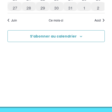
0 évènements
0 évènements
0 évènements
0 évènements
0 évènements
0 évènements
0 évène
27
28
29
30
31
1
2
Juin
Ce mois-ci
Août
S’abonner au calendrier