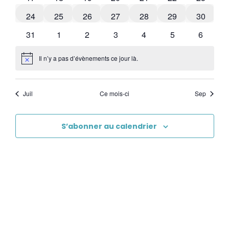
0 évènements
0 évènements
0 évènements
0 évènements
0 évènements
0 évènements
0 évène
24
25
26
27
28
29
30
1 évènement
0 évènements
0 évènements
0 évènements
0 évènements
1 évènement
0 évène
31
1
2
3
4
5
6
Il n’y a pas d’évènements ce jour là.
Notice
Juil
Ce mois-ci
Sep
S’abonner au calendrier