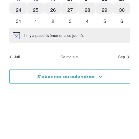
0 évènements
0 évènements
0 évènements
0 évènements
0 évènements
0 évènements
0 évène
24
25
26
27
28
29
30
1 évènement
0 évènements
0 évènements
0 évènements
0 évènements
1 évènement
0 évène
31
1
2
3
4
5
6
Il n’y a pas d’évènements ce jour là.
Notice
Juil
Ce mois-ci
Sep
S’abonner au calendrier