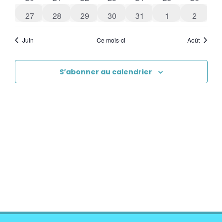
0 évènements
0 évènements
0 évènements
0 évènements
0 évènements
0 évènements
0 évène
27
28
29
30
31
1
2
Juin
Ce mois-ci
Août
S’abonner au calendrier