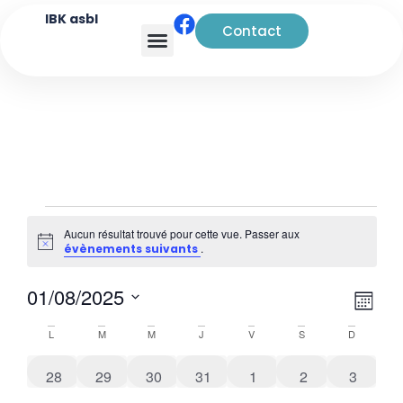
IBK asbl
Contact
Analyse transactionnelle
Aucun résultat trouvé pour cette vue. Passer aux
Notice
.
évènements suivants
Navi
Nav
01/08/2025
Mois
de
par
Sélectionnez
Calendrier
L
M
M
J
V
S
D
vue
une
cons
de
date.
Évè
0 évènements
0 évènements
0 évènements
0 évènements
0 évènements
0 évènements
0 évène
28
29
30
31
1
2
3
Évènements