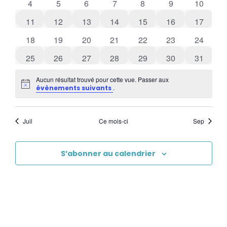
0 évènements
0 évènements
0 évènements
0 évènements
0 évènements
0 évènements
0 évène
4
5
6
7
8
9
10
0 évènements
0 évènements
0 évènements
0 évènements
0 évènements
0 évènements
0 évène
11
12
13
14
15
16
17
0 évènements
0 évènements
0 évènements
0 évènements
0 évènements
0 évènements
0 évène
18
19
20
21
22
23
24
0 évènements
0 évènements
0 évènements
0 évènements
0 évènements
0 évènements
0 évène
25
26
27
28
29
30
31
Aucun résultat trouvé pour cette vue. Passer aux
Notice
.
évènements suivants
Juil
Ce mois-ci
Sep
S’abonner au calendrier