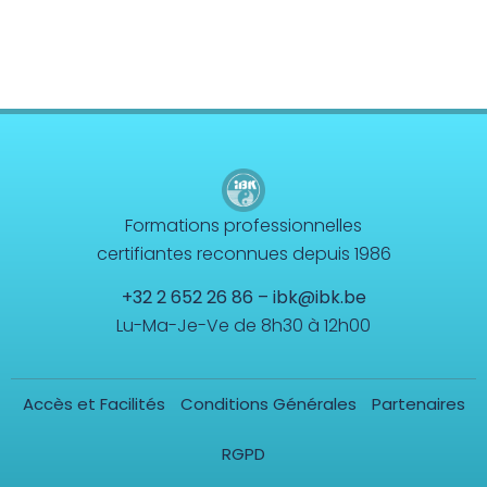
Formations professionnelles
certifiantes reconnues depuis 1986
+32 2 652 26 86
–
ibk@ibk.be
Lu-Ma-Je-Ve de 8h30 à 12h00
Accès et Facilités
Conditions Générales
Partenaires
RGPD