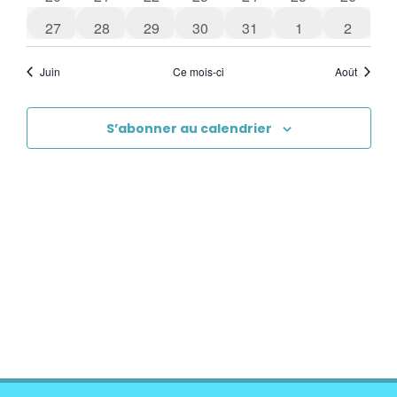
0 évènements
0 évènements
0 évènements
0 évènements
0 évènements
0 évènements
0 évène
27
28
29
30
31
1
2
Juin
Ce mois-ci
Août
S’abonner au calendrier