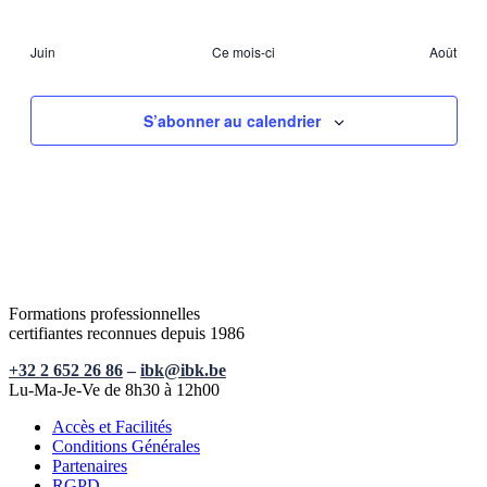
évènements
évènements
évènements
évènements
évènements
évènements
évèneme
Juin
Ce mois-ci
Août
S’abonner au calendrier
Formations professionnelles
certifiantes reconnues depuis 1986
+32 2 652 26 86
–
ibk@ibk.be
Lu-Ma-Je-Ve de 8h30 à 12h00
Accès et Facilités
Conditions Générales
Partenaires
RGPD