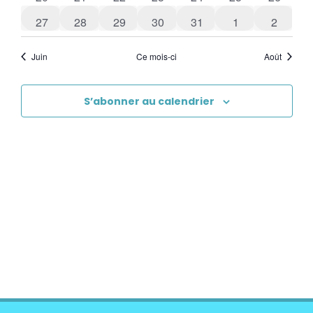
0 évènements
0 évènements
0 évènements
0 évènements
0 évènements
0 évènements
0 évène
27
28
29
30
31
1
2
Juin
Ce mois-ci
Août
S’abonner au calendrier