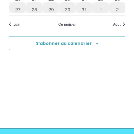
0 évènements
0 évènements
0 évènements
0 évènements
0 évènements
0 évènements
0 évène
27
28
29
30
31
1
2
Juin
Ce mois-ci
Août
S’abonner au calendrier