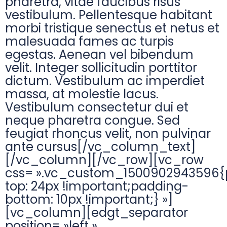
pharetra, vitae faucibus risus
vestibulum. Pellentesque habitant
morbi tristique senectus et netus et
malesuada fames ac turpis
egestas. Aenean vel bibendum
velit. Integer sollicitudin porttitor
dictum. Vestibulum ac imperdiet
massa, at molestie lacus.
Vestibulum consectetur dui et
neque pharetra congue. Sed
feugiat rhoncus velit, non pulvinar
ante cursus[/vc_column_text]
[/vc_column][/vc_row][vc_row
css= ».vc_custom_1500902943596{
top: 24px !important;padding-
bottom: 10px !important;} »]
[vc_column][edgt_separator
position= »left »