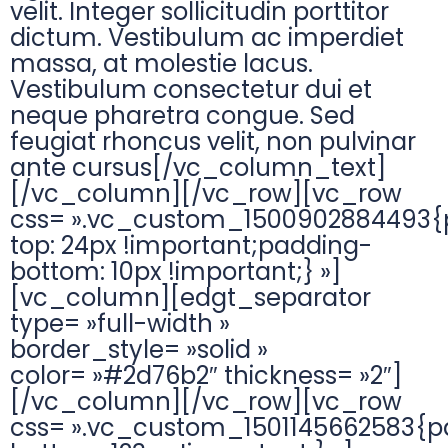
velit. Integer sollicitudin porttitor
dictum. Vestibulum ac imperdiet
massa, at molestie lacus.
Vestibulum consectetur dui et
neque pharetra congue. Sed
feugiat rhoncus velit, non pulvinar
ante cursus[/vc_column_text]
[/vc_column][/vc_row][vc_row
css= ».vc_custom_1500902884493{
top: 24px !important;padding-
bottom: 10px !important;} »]
[vc_column][edgt_separator
type= »full-width »
border_style= »solid »
color= »#2d76b2″ thickness= »2″]
[/vc_column][/vc_row][vc_row
css= ».vc_custom_1501145662583{p