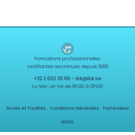
Formations professionnelles
certifiantes reconnues depuis 1986
+32 2 652 26 86
–
ibk@ibk.be
Lu-Ma-Je-Ve de 8h30 à 12h00
Accès et Facilités
Conditions Générales
Partenaires
RGPD