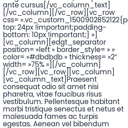
ante cursus[/vc_column_text]
[/vc_column][/vc_row][vc_row
css= ».vc_custom_1500902852122{
top: 24px !important;padding-
bottom: 10px !important;} »]
[vc_column][edgt_separator
position= »left » border_style= » »
color= »#dbdbdb » thickness= »2″
width= »75% »][/vc_column]
[/vc_row][vc_row][vc_column]
[vc_column_text]Praesent
consequat odio sit amet nisi
pharetra, vitae faucibus risus
vestibulum. Pellentesque habitant
morbi tristique senectus et netus et
malesuada fames ac turpis
egestas. Aenean vel bibendum