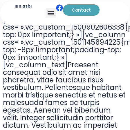
IBK asbl
Contact
[vc_row
Analyse transactionnelle
css= ».vc_custom_1500902606338{
top: 0px !important;} »][vc_column
css= ».vc_custom_1501145694225{m
top: -8px !important;padding-top:
0px !important;} »]
[vc_column_text]Praesent
consequat odio sit amet nisi
pharetra, vitae faucibus risus
vestibulum. Pellentesque habitant
morbi tristique senectus et netus et
malesuada fames ac turpis
egestas. Aenean vel bibendum
velit. Integer sollicitudin porttitor
dictum. Vestibulum ac imperdiet