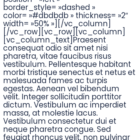
border_style= »dashed »
color= »#dbdbdb » thickness= »2″
width= »50% »][/vc_column]
[/vc_row][vc_row][vc_column]
[vc_column_text]Praesent
consequat odio sit amet nisi
pharetra, vitae faucibus risus
vestibulum. Pellentesque habitant
morbi tristique senectus et netus et
malesuada fames ac turpis
egestas. Aenean vel bibendum
velit. Integer sollicitudin porttitor
dictum. Vestibulum ac imperdiet
massa, at molestie lacus.
Vestibulum consectetur dui et
neque pharetra congue. Sed
feugiat rhoncus velit, non pulvinar