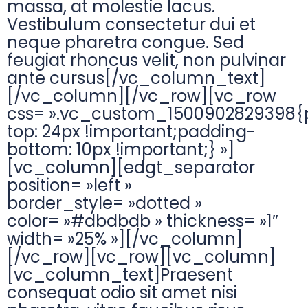
massa, at molestie lacus.
Vestibulum consectetur dui et
neque pharetra congue. Sed
feugiat rhoncus velit, non pulvinar
ante cursus[/vc_column_text]
[/vc_column][/vc_row][vc_row
css= ».vc_custom_1500902829398{
top: 24px !important;padding-
bottom: 10px !important;} »]
[vc_column][edgt_separator
position= »left »
border_style= »dotted »
color= »#dbdbdb » thickness= »1″
width= »25% »][/vc_column]
[/vc_row][vc_row][vc_column]
[vc_column_text]Praesent
consequat odio sit amet nisi