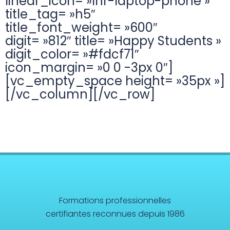
linear_icon= »lnr-laptop-phone »
title_tag= »h5″
title_font_weight= »600″
digit= »812″ title= »Happy Students »
digit_color= »#fdcf71″
icon_margin= »0 0 -3px 0″]
[vc_empty_space height= »35px »]
[/vc_column][/vc_row]
Formations professionnelles
certifiantes reconnues depuis 1986