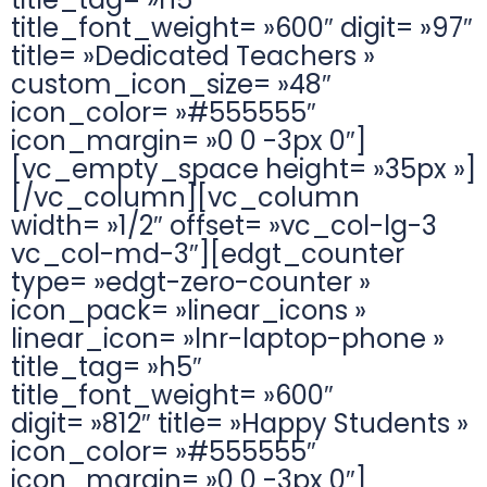
title_font_weight= »600″ digit= »97″
title= »Dedicated Teachers »
custom_icon_size= »48″
icon_color= »#555555″
icon_margin= »0 0 -3px 0″]
[vc_empty_space height= »35px »]
[/vc_column][vc_column
width= »1/2″ offset= »vc_col-lg-3
vc_col-md-3″][edgt_counter
type= »edgt-zero-counter »
icon_pack= »linear_icons »
linear_icon= »lnr-laptop-phone »
title_tag= »h5″
title_font_weight= »600″
digit= »812″ title= »Happy Students »
icon_color= »#555555″
icon_margin= »0 0 -3px 0″]