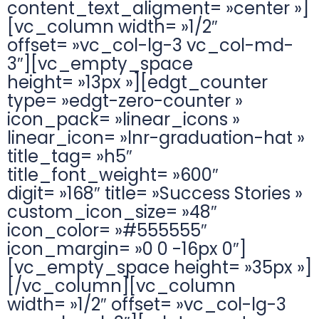
content_text_aligment= »center »]
[vc_column width= »1/2″
offset= »vc_col-lg-3 vc_col-md-
3″][vc_empty_space
height= »13px »][edgt_counter
type= »edgt-zero-counter »
icon_pack= »linear_icons »
linear_icon= »lnr-graduation-hat »
title_tag= »h5″
title_font_weight= »600″
digit= »168″ title= »Success Stories »
custom_icon_size= »48″
icon_color= »#555555″
icon_margin= »0 0 -16px 0″]
[vc_empty_space height= »35px »]
[/vc_column][vc_column
width= »1/2″ offset= »vc_col-lg-3