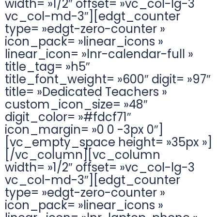
width= »1/2″ offset= »vc_col-lg-3
vc_col-md-3″][edgt_counter
type= »edgt-zero-counter »
icon_pack= »linear_icons »
linear_icon= »lnr-calendar-full »
title_tag= »h5″
title_font_weight= »600″ digit= »97″
title= »Dedicated Teachers »
custom_icon_size= »48″
digit_color= »#fdcf71″
icon_margin= »0 0 -3px 0″]
[vc_empty_space height= »35px »]
[/vc_column][vc_column
width= »1/2″ offset= »vc_col-lg-3
vc_col-md-3″][edgt_counter
type= »edgt-zero-counter »
icon_pack= »linear_icons »