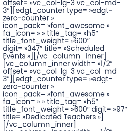
offset= »vc_col-lg-3 vc_col-md-
3″][edgt_counter type= »edgt-
zero-counter »
icon_pack= »font_awesome »
fa_icon= » » title_tag= »h5″
title_font_weight= »600″
digit= »347″ title= »Scheduled
Events »][/vc_column_inner]
[vc_column_inner width= »1/2″
offset= »vc_col-lg-3 vc_col-md-
3″][edgt_counter type= »edgt-
zero-counter »
icon_pack= »font_awesome »
fa_icon= » » title_tag= »h5″
title_font_weight= »600″ digit= »97″
title= »Dedicated Teachers »]
[/vc_column_inner]