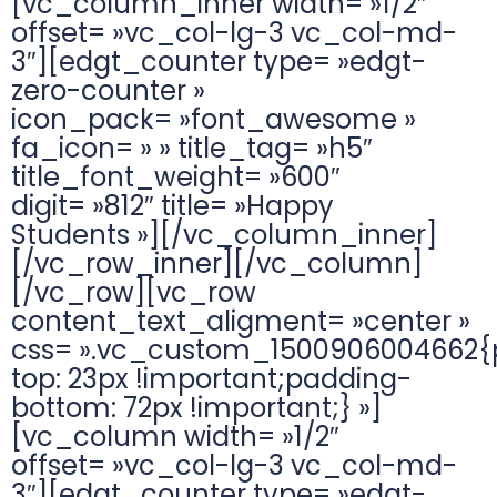
[vc_column_inner width= »1/2″
offset= »vc_col-lg-3 vc_col-md-
3″][edgt_counter type= »edgt-
zero-counter »
icon_pack= »font_awesome »
fa_icon= » » title_tag= »h5″
title_font_weight= »600″
digit= »812″ title= »Happy
Students »][/vc_column_inner]
[/vc_row_inner][/vc_column]
[/vc_row][vc_row
content_text_aligment= »center »
css= ».vc_custom_1500906004662{
top: 23px !important;padding-
bottom: 72px !important;} »]
[vc_column width= »1/2″
offset= »vc_col-lg-3 vc_col-md-
3″][edgt_counter type= »edgt-