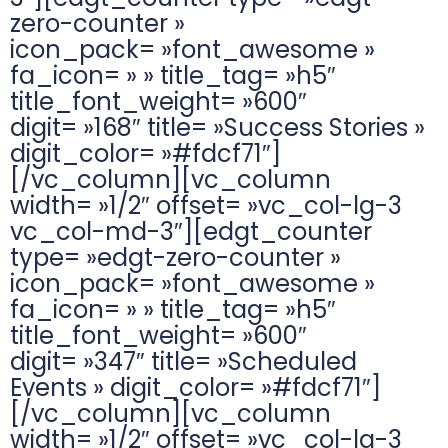
zero-counter »
icon_pack= »font_awesome »
fa_icon= » » title_tag= »h5″
title_font_weight= »600″
digit= »168″ title= »Success Stories »
digit_color= »#fdcf71″]
[/vc_column][vc_column
width= »1/2″ offset= »vc_col-lg-3
vc_col-md-3″][edgt_counter
type= »edgt-zero-counter »
icon_pack= »font_awesome »
fa_icon= » » title_tag= »h5″
title_font_weight= »600″
digit= »347″ title= »Scheduled
Events » digit_color= »#fdcf71″]
[/vc_column][vc_column
width= »1/2″ offset= »vc_col-lg-3