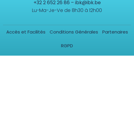
+32 2 652 26 86
–
ibk@ibk.be
Lu-Ma-Je-Ve de 8h30 à 12h00
Accès et Facilités
Conditions Générales
Partenaires
RGPD