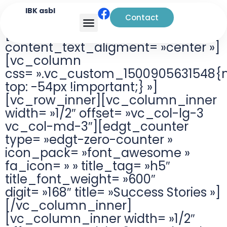
IBK asbl
Contact
[vc_row
Analyse transactionnelle
content_text_aligment= »center »]
[vc_column
css= ».vc_custom_1500905631548{
top: -54px !important;} »]
[vc_row_inner][vc_column_inner
width= »1/2″ offset= »vc_col-lg-3
vc_col-md-3″][edgt_counter
type= »edgt-zero-counter »
icon_pack= »font_awesome »
fa_icon= » » title_tag= »h5″
title_font_weight= »600″
digit= »168″ title= »Success Stories »]
[/vc_column_inner]
[vc_column_inner width= »1/2″