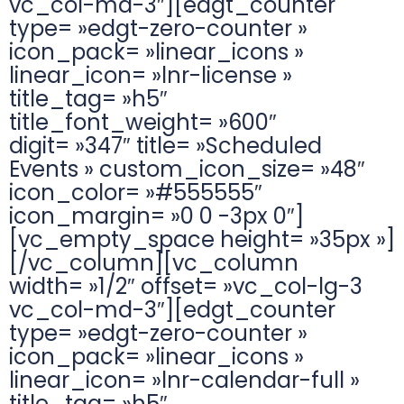
vc_col-md-3″][edgt_counter
type= »edgt-zero-counter »
icon_pack= »linear_icons »
linear_icon= »lnr-license »
title_tag= »h5″
title_font_weight= »600″
digit= »347″ title= »Scheduled
Events » custom_icon_size= »48″
icon_color= »#555555″
icon_margin= »0 0 -3px 0″]
[vc_empty_space height= »35px »]
[/vc_column][vc_column
width= »1/2″ offset= »vc_col-lg-3
vc_col-md-3″][edgt_counter
type= »edgt-zero-counter »
icon_pack= »linear_icons »
linear_icon= »lnr-calendar-full »
title_tag= »h5″