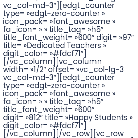
vc_col-md-3″][edgt_counter
type= »edgt-zero-counter »
icon_pack= »font_awesome »
fa_icon= » » title_tag= »h5″
title_font_weight= »600″ digit= »97″
title= »Dedicated Teachers »
digit_color= »#fdcf71″]
[/vc_column][vc_column
width= »1/2″ offset= »vc_col-lg-3
vc_col-md-3″][edgt_counter
type= »edgt-zero-counter »
icon_pack= »font_awesome »
fa_icon= » » title_tag= »h5″
title_font_weight= »600″
digit= »812″ title= »Happy Students »
digit_color= »#fdcf71″]
[/vc_column][/vc_row][vc_row