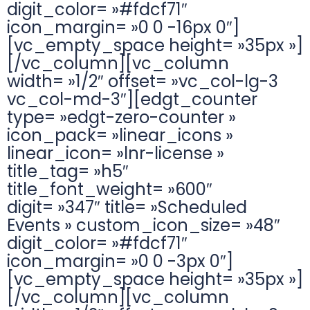
digit_color= »#fdcf71″
icon_margin= »0 0 -16px 0″]
[vc_empty_space height= »35px »]
[/vc_column][vc_column
width= »1/2″ offset= »vc_col-lg-3
vc_col-md-3″][edgt_counter
type= »edgt-zero-counter »
icon_pack= »linear_icons »
linear_icon= »lnr-license »
title_tag= »h5″
title_font_weight= »600″
digit= »347″ title= »Scheduled
Events » custom_icon_size= »48″
digit_color= »#fdcf71″
icon_margin= »0 0 -3px 0″]
[vc_empty_space height= »35px »]
[/vc_column][vc_column