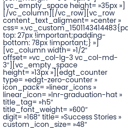
[vc_empty_space height= »35px »]
[/vc_column][/vc_row][vc_row
content_text_aligment= »center »
css= ».vc_custom_1501143414483{p
top: 27px !important;padding-
bottom: 78px !important;} »]
[vc_column width= »1/2″
offset= »vc_col-lg-3 vc_col-md-
3″][vc_empty_space
height= »13px »][edgt_counter
type= »edgt-zero-counter »
icon_pack= »linear_icons »
linear_icon= »lnr-graduation-hat »
title_tag= »h5″
title_font_weight= »600″
digit= »168″ title= »Success Stories »
custom_icon_size= »48″