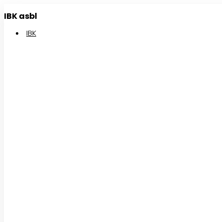
Aller
IBK asbl
au
contenu
IBK