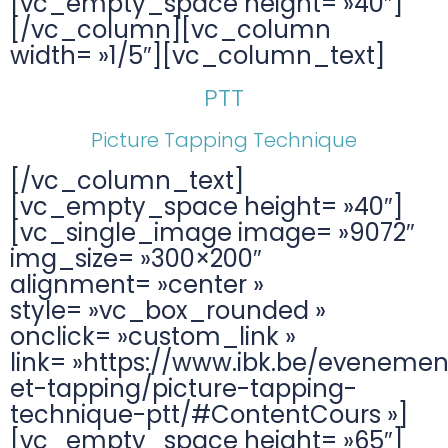
[vc_empty_space height= »40″]
[/vc_column][vc_column
width= »1/5″][vc_column_text]
PTT
Picture Tapping Technique
[/vc_column_text]
[vc_empty_space height= »40″]
[vc_single_image image= »9072″
img_size= »300×200″
alignment= »center »
style= »vc_box_rounded »
onclick= »custom_link »
link= »https://www.ibk.be/evenemen
et-tapping/picture-tapping-
technique-ptt/#ContentCours »]
[vc_empty_space height= »65″]