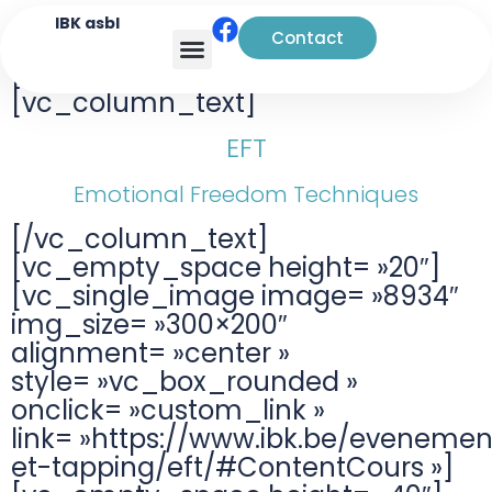
IBK asbl
Contact
[vc_row][vc_column width= »1/5″]
Analyse transactionnelle
[vc_column_text]
EFT
Emotional Freedom Techniques
[/vc_column_text]
[vc_empty_space height= »20″]
[vc_single_image image= »8934″
img_size= »300×200″
alignment= »center »
style= »vc_box_rounded »
onclick= »custom_link »
link= »https://www.ibk.be/evenemen
et-tapping/eft/#ContentCours »]