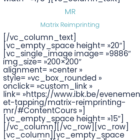
MR
Matrix Reimprinting
[/vc_column_text]
[vc_empty_space height= »20″]
[vc_single_image image= »9886″
img_size= »200×200″
alignment= »center »
style= »vc_box_rounded »
onclick= »custom_link »
link= »https://www.ibk.be/evenemen
et-tapping/matrix-reimprinting-
mr/#ContentCours »]
[vc_empty_space height= »15″]
[/vc_column][/vc_row][vc_row]
[vc_column][vc_empty_space