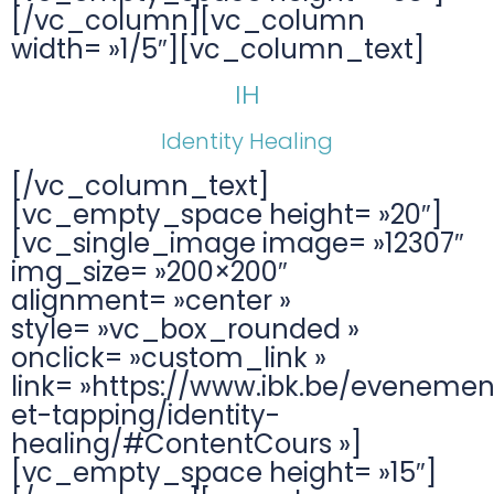
[/vc_column][vc_column
width= »1/5″][vc_column_text]
IH
Identity Healing
[/vc_column_text]
[vc_empty_space height= »20″]
[vc_single_image image= »12307″
img_size= »200×200″
alignment= »center »
style= »vc_box_rounded »
onclick= »custom_link »
link= »https://www.ibk.be/evenemen
et-tapping/identity-
healing/#ContentCours »]
[vc_empty_space height= »15″]