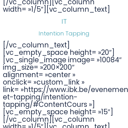
[/vc_column][vc_column
width= »1/5″][vc_column_text]
IT
Intention Tapping
[/vc_column_text]
[vc_empty_space height= »20″]
[vc_single_image image= »10084″
img_size= »200×200″
alignment= »center »
onclick= »custom_link »
link= »https://www.ibk.be/evenemen
et-tapping/intention-
tapping/#ContentCours »]
[vc_empty_space height= »15″]
[/vc_column][vc_column
width= »1/5″][vc_column_text]