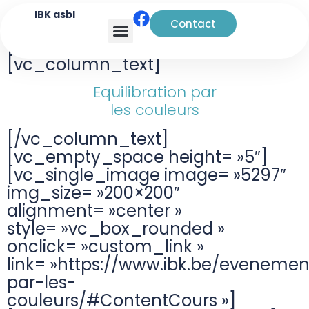
IBK asbl
Contact
[vc_row][vc_column width= »1/3″]
Analyse transactionnelle
[vc_column_text]
Equilibration par
les couleurs
[/vc_column_text]
[vc_empty_space height= »5″]
[vc_single_image image= »5297″
img_size= »200×200″
alignment= »center »
style= »vc_box_rounded »
onclick= »custom_link »
link= »https://www.ibk.be/evenemen
par-les-
couleurs/#ContentCours »]