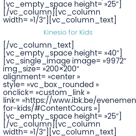
[vc_empty_space height= »25″]
[/vc_column][vc_column
width= »1/3″][vc_column_text]
Kinesio for Kids
[/vc_column_text]
[vc_empty_space height= »40″]
[vc_single_image image= »9972″
img_size= »200×200″
alignment= »center »
style= »vc_box_rounded »
onclick= »custom_link »
link= »https://www.ibk.be/evenemen
for-kids/#ContentCours »]
[vc_empty_space height= »25″]
[/vc_column][vc_column
width= »1/3″][vc_column_text]