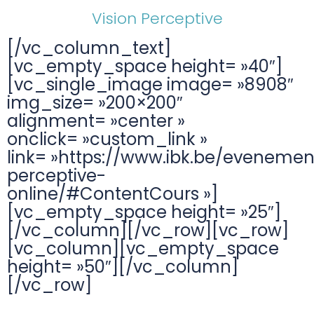
Vision Perceptive
[/vc_column_text]
[vc_empty_space height= »40″]
[vc_single_image image= »8908″
img_size= »200×200″
alignment= »center »
onclick= »custom_link »
link= »https://www.ibk.be/evenemen
perceptive-
online/#ContentCours »]
[vc_empty_space height= »25″]
[/vc_column][/vc_row][vc_row]
[vc_column][vc_empty_space
height= »50″][/vc_column]
[/vc_row]