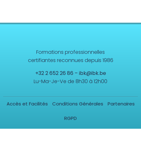
Formations professionnelles
certifiantes reconnues depuis 1986
+32 2 652 26 86
–
ibk@ibk.be
Lu-Ma-Je-Ve de 8h30 à 12h00
Accès et Facilités
Conditions Générales
Partenaires
RGPD