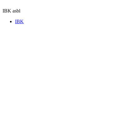
Aller
au
IBK asbl
contenu
IBK