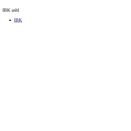
Aller
au
IBK asbl
contenu
IBK