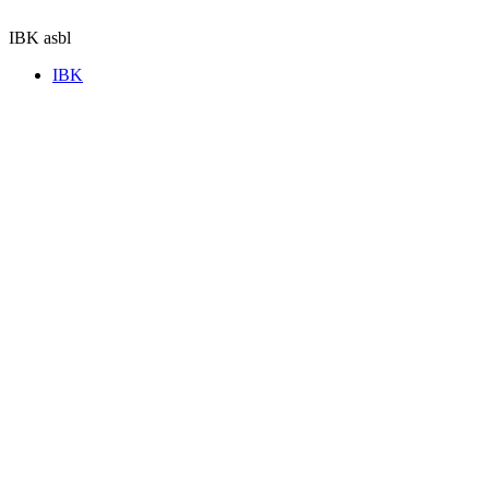
Aller
au
IBK asbl
contenu
IBK