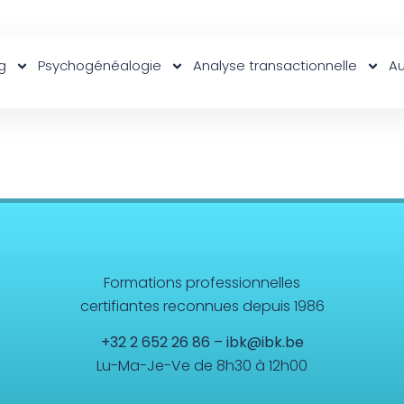
g
Psychogénéalogie
Analyse transactionnelle
Au
Formations professionnelles
certifiantes reconnues depuis 1986
+32 2 652 26 86
–
ibk@ibk.be
Lu-Ma-Je-Ve de 8h30 à 12h00