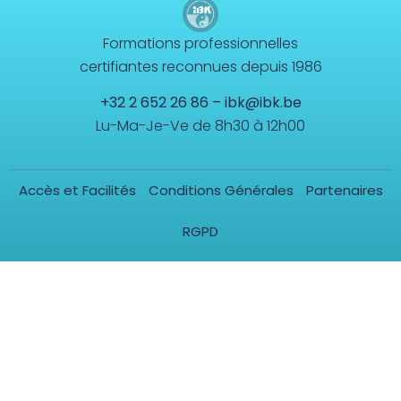
Formations professionnelles
certifiantes reconnues depuis 1986
+32 2 652 26 86
–
ibk@ibk.be
Lu-Ma-Je-Ve de 8h30 à 12h00
Accès et Facilités
Conditions Générales
Partenaires
RGPD