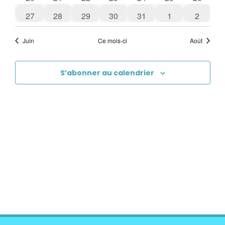
0 évènements
0 évènements
0 évènements
0 évènements
0 évènements
0 évènements
0 évène
27
28
29
30
31
1
2
Juin
Ce mois-ci
Août
S’abonner au calendrier