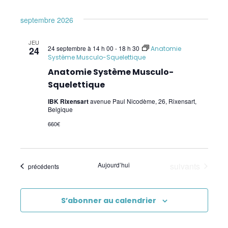
Psychogénéalogie
septembre 2026
Analyse Transactionnelle (AT)
JEU
24 septembre à 14 h 00
-
18 h 30
24
Anatomie
Système Musculo-Squelettique
Autres Formations
Anatomie Système Musculo-
Communication et Trauma
Squelettique
IBK Rixensart
avenue Paul Nicodème, 26, Rixensart,
EmRes
Belgique
Massage et Méthodes physiques douces
660€
Pauses Bien-Être
Évènements
Aujourd’hui
suivants
Évènements
précédents
Pour les enfants
Premiers Secours
S’abonner au calendrier
Sciences