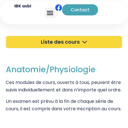
IBK asbl
Contact
Analyse transactionnelle
Liste des cours
40 ans de l'IBK
Portes Ouvertes
Anatomie/Physiologie
Atelier à Bruxelles
Ces modules de cours, ouverts à tous, peuvent être
suivis individuellement et dans n’importe quel ordre.
Découverte
Un examen est prévu à la fin de chaque série de
Kinésiologie
cours, il est compris dans votre inscription au cours.
Pratiques supervisées – Examens
EFT et Tapping