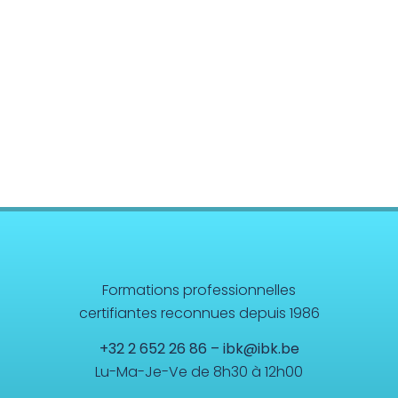
Anatomie/Physiologie
Système Musculo-Squelettique
Systèmes Organiques
Cerveau et Système Nerveux Central
Sciences Energétiques
Formations professionnelles
certifiantes reconnues depuis 1986
+32 2 652 26 86
–
ibk@ibk.be
Lu-Ma-Je-Ve de 8h30 à 12h00