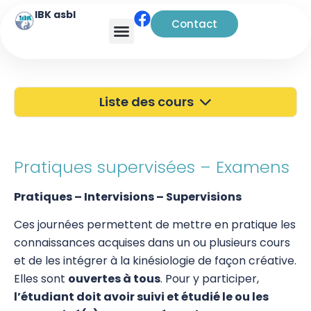
IBK asbl
Contact
Analyse transactionnelle
Liste des cours
40 ans de l'IBK
Portes Ouvertes
Pratiques supervisées – Examens
Atelier à Bruxelles
Pratiques – Intervisions – Supervisions
Découverte
Ces journées permettent de mettre en pratique les
connaissances acquises dans un ou plusieurs cours
Kinésiologie
et de les intégrer à la kinésiologie de façon créative.
Pratiques supervisées – Examens
Elles sont
ouvertes à tous
. Pour y participer,
l’étudiant doit avoir suivi et étudié le ou les
Pratiques de base