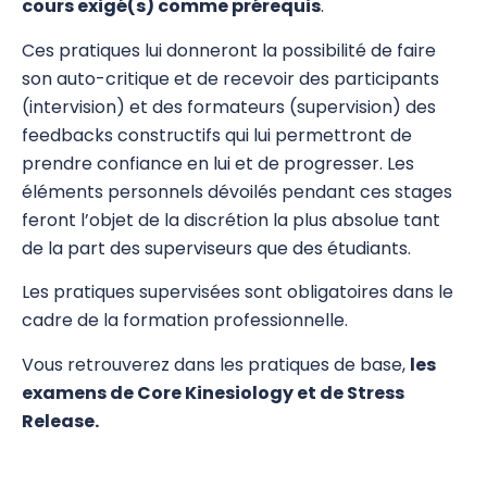
cours exigé(s) comme prérequis
.
Pratiques avancées
Ces pratiques lui donneront la possibilité de faire
son auto-critique et de recevoir des participants
Pratiques professionnelles
(intervision) et des formateurs (supervision) des
Examens Finaux/Mémoires
feedbacks constructifs qui lui permettront de
prendre confiance en lui et de progresser. Les
EFT et Tapping
éléments personnels dévoilés pendant ces stages
feront l’objet de la discrétion la plus absolue tant
Psychogénéalogie
de la part des superviseurs que des étudiants.
Analyse Transactionnelle (AT)
Les pratiques supervisées sont obligatoires dans le
Autres Formations
cadre de la formation professionnelle.
Vous retrouverez dans les pratiques de base,
les
examens de Core Kinesiology et de Stress
Release.