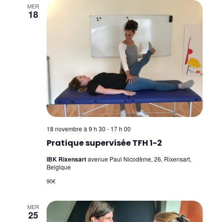
MER
18
18 novembre à 9 h 30
-
17 h 00
Pratique supervisée TFH 1-2
IBK Rixensart
avenue Paul Nicodème, 26, Rixensart,
Belgique
90€
MER
25