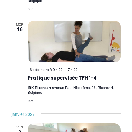
Belgique
95€
MER
16
16 décembre à 9 h 30
-
17 h 00
Pratique supervisée TFH 1-4
IBK Rixensart
avenue Paul Nicodème, 26, Rixensart,
Belgique
90€
janvier 2027
VEN
8