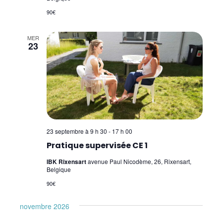
90€
MER
23
23 septembre à 9 h 30
-
17 h 00
Pratique supervisée CE 1
IBK Rixensart
avenue Paul Nicodème, 26, Rixensart,
Belgique
90€
novembre 2026