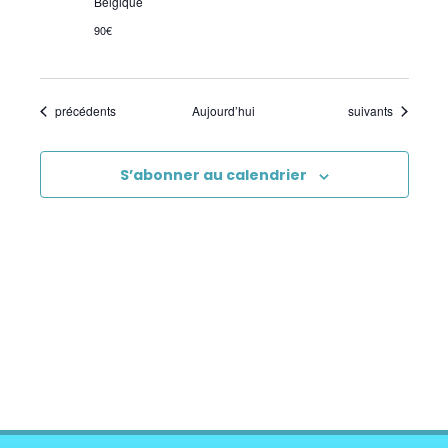
Belgique
90€
Évènements
Évènements
précédents
Aujourd’hui
suivants
S’abonner au calendrier