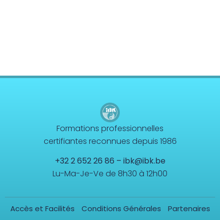
Formations professionnelles
certifiantes reconnues depuis 1986
+32 2 652 26 86
–
ibk@ibk.be
Lu-Ma-Je-Ve de 8h30 à 12h00
Accès et Facilités
Conditions Générales
Partenaires