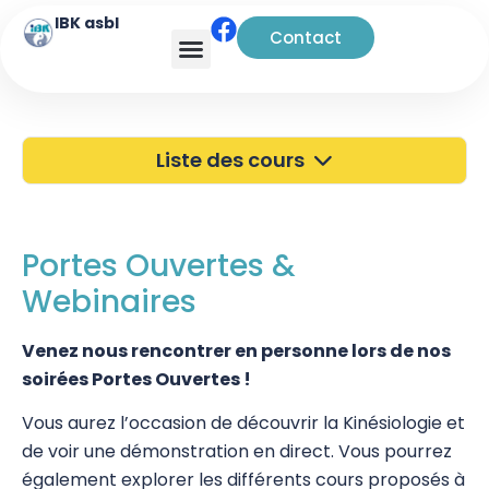
IBK asbl
Contact
Liste des cours
40 ans de l'IBK
Portes Ouvertes
Portes Ouvertes &
Webinaires
Atelier à Bruxelles
Découverte
Venez nous rencontrer en personne lors de nos
soirées Portes Ouvertes !
Kinésiologie
Vous aurez l’occasion de découvrir la Kinésiologie et
Pratiques supervisées – Examens
de voir une démonstration en direct. Vous pourrez
également explorer les différents cours proposés à
EFT et Tapping