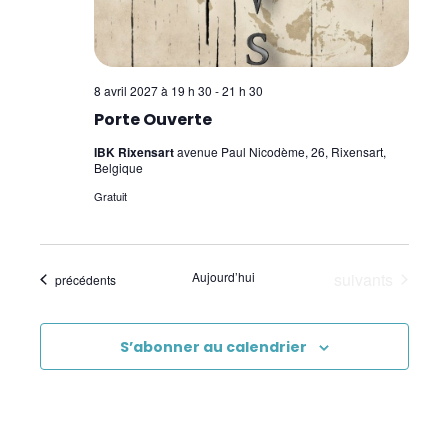
8 avril 2027 à 19 h 30
-
21 h 30
Porte Ouverte
IBK Rixensart
avenue Paul Nicodème, 26, Rixensart,
Belgique
Gratuit
Évènements
Aujourd’hui
suivants
Évènements
précédents
S’abonner au calendrier