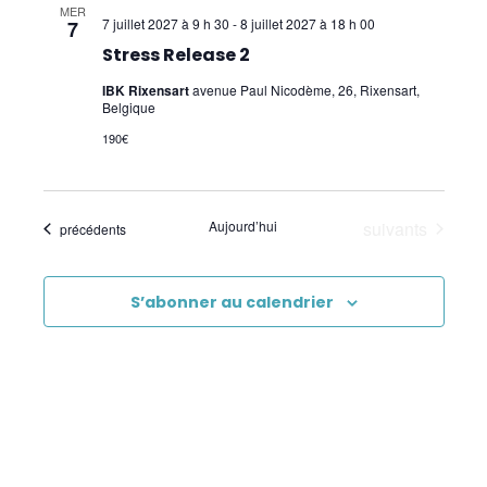
Core Kinesiology
MER
7 juillet 2027 à 9 h 30
-
8 juillet 2027 à 18 h 00
7
Corps Énergie
Stress Release 2
IBK Rixensart
avenue Paul Nicodème, 26, Rixensart,
Réflexes archaïques (IMP)
Belgique
Psychogénéalogie Comportementale et
190€
Kinésiologie
Brain Gym/Edu K
Évènements
Aujourd’hui
suivants
Évènements
précédents
Applied Physiology
S’abonner au calendrier
Pratiques supervisées – Examens
EFT et Tapping
Psychogénéalogie
Analyse Transactionnelle (AT)
Autres Formations