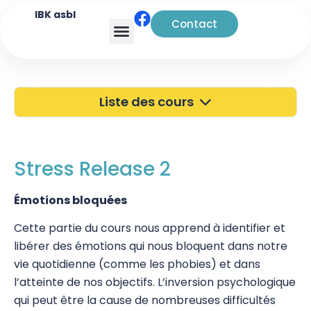
IBK asbl
Contact
Analyse transactionnelle
Liste des cours
40 ans de l'IBK
Portes Ouvertes
Stress Release 2
Atelier à Bruxelles
Émotions bloquées
Découverte
Cette partie du cours nous apprend à identifier et
libérer des émotions qui nous bloquent dans notre
Kinésiologie
vie quotidienne (comme les phobies) et dans
Touch For Health
l’atteinte de nos objectifs. L’inversion psychologique
qui peut être la cause de nombreuses difficultés
Wellness Kinesiology/Stress Release