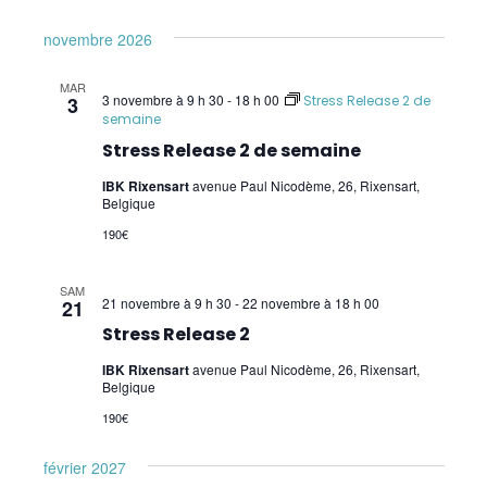
Recyclage des instructeurs en Wellness
novembre 2026
Kinesiology
MAR
3 novembre à 9 h 30
-
18 h 00
3
Stress Release 2 de
Recyclage SR avancé
semaine
Stress Release 2 de semaine
Instructeur en SR 1 à 3 (W. Topping)
IBK Rixensart
avenue Paul Nicodème, 26, Rixensart,
Sensibilités et Allergies (W. Topping) –
Belgique
Allergies
190€
Soirées Q/R Instructeurs SR 1-3 (W.
SAM
Topping) – Online – Q/A Instructor SR 1-3
21 novembre à 9 h 30
-
22 novembre à 18 h 00
21
online evening
Stress Release 2
IBK Rixensart
avenue Paul Nicodème, 26, Rixensart,
Soulager les maux de tête et inconforts du
Belgique
cou
190€
Pratiques supervisées Wellness Kinesiology
février 2027