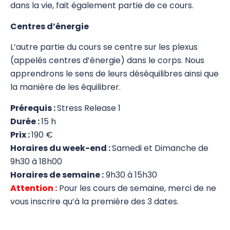
dans la vie, fait également partie de ce cours.
Stress Release Training Workshop
Centres d’énergie
Stress Release 1
L’autre partie du cours se centre sur les plexus
(appelés centres d’énergie) dans le corps. Nous
Stress Release 2
apprendrons le sens de leurs déséquilibres ainsi que
Stress Release 3
la manière de les équilibrer.
SR Proficiency
Prérequis :
Stress Release 1
Durée :
15 h
SR 4a Défusion des traits de personnalité
Prix :
190 €
négatifs
Horaires du week-end :
Samedi et Dimanche de
SR 4b Travail émotionnel avancé
9h30 à 18h00
Horaires de semaine :
9h30 à 15h30
Test Nutritionnel
Attention :
Pour les cours de semaine, merci de ne
vous inscrire qu’à la première des 3 dates.
Système Immunitaire
8 Merveilleux Vaisseaux