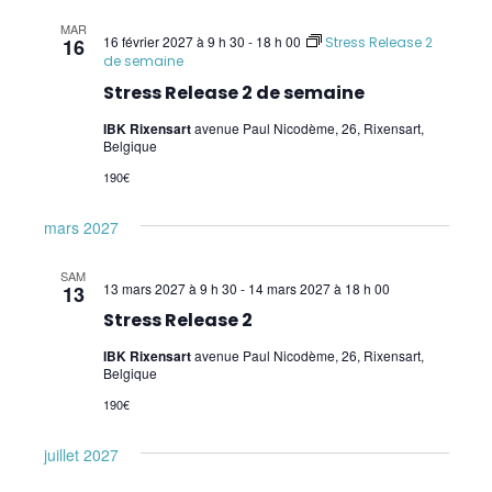
Soulager nos inconforts par l'acupressure
MAR
16 février 2027 à 9 h 30
-
18 h 00
16
Stress Release 2
Master Class – niveau 1 (W. Topping)
de semaine
Stress Release 2 de semaine
Surmonter ses addictions (W. Topping) –
IBK Rixensart
avenue Paul Nicodème, 26, Rixensart,
Overcoming addictions
Belgique
Gérer sa vie efficacement (ancien "Donner
190€
sens à sa vie")
mars 2027
Gestion de la vitalité (W. Topping) – Energy
SAM
Management
13 mars 2027 à 9 h 30
-
14 mars 2027 à 18 h 00
13
Stress Release 2
Système Digestif (W. Topping) – Digestive
System
IBK Rixensart
avenue Paul Nicodème, 26, Rixensart,
Belgique
Exercices Biokinétiques
190€
SIPS
juillet 2027