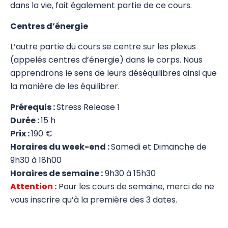
dans la vie, fait également partie de ce cours.
Stress Release Training Workshop
Centres d’énergie
Stress Release 1
L’autre partie du cours se centre sur les plexus
(appelés centres d’énergie) dans le corps. Nous
Stress Release 2
apprendrons le sens de leurs déséquilibres ainsi que
Stress Release 3
la manière de les équilibrer.
SR Proficiency
Prérequis :
Stress Release 1
Durée :
15 h
SR 4a Défusion des traits de personnalité
Prix :
190 €
négatifs
Horaires du week-end :
Samedi et Dimanche de
SR 4b Travail émotionnel avancé
9h30 à 18h00
Horaires de semaine :
9h30 à 15h30
Test Nutritionnel
Attention :
Pour les cours de semaine, merci de ne
vous inscrire qu’à la première des 3 dates.
Système Immunitaire
8 Merveilleux Vaisseaux