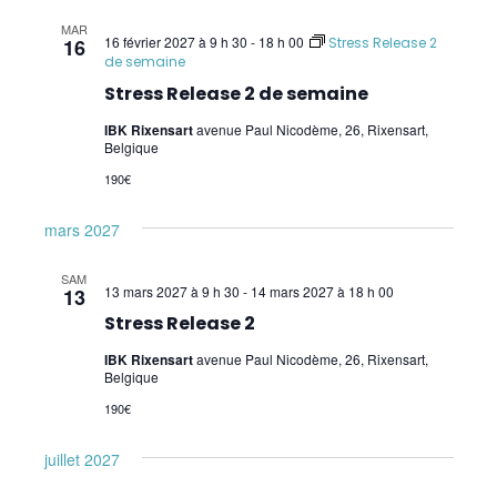
Soulager nos inconforts par l'acupressure
MAR
16 février 2027 à 9 h 30
-
18 h 00
16
Stress Release 2
Master Class – niveau 1 (W. Topping)
de semaine
Stress Release 2 de semaine
Surmonter ses addictions (W. Topping) –
IBK Rixensart
avenue Paul Nicodème, 26, Rixensart,
Overcoming addictions
Belgique
Gérer sa vie efficacement (ancien "Donner
190€
sens à sa vie")
mars 2027
Gestion de la vitalité (W. Topping) – Energy
SAM
Management
13 mars 2027 à 9 h 30
-
14 mars 2027 à 18 h 00
13
Stress Release 2
Système Digestif (W. Topping) – Digestive
System
IBK Rixensart
avenue Paul Nicodème, 26, Rixensart,
Belgique
Exercices Biokinétiques
190€
SIPS
juillet 2027