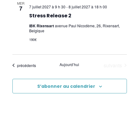
Core Kinesiology
MER
7 juillet 2027 à 9 h 30
-
8 juillet 2027 à 18 h 00
7
Corps Énergie
Stress Release 2
IBK Rixensart
avenue Paul Nicodème, 26, Rixensart,
Réflexes archaïques (IMP)
Belgique
Psychogénéalogie Comportementale et
190€
Kinésiologie
Brain Gym/Edu K
Évènements
Aujourd’hui
suivants
Évènements
précédents
Applied Physiology
S’abonner au calendrier
Pratiques supervisées – Examens
EFT et Tapping
Psychogénéalogie
Analyse Transactionnelle (AT)
Autres Formations