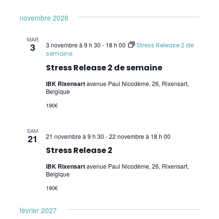
Recyclage des instructeurs en Wellness
novembre 2026
Kinesiology
MAR
3 novembre à 9 h 30
-
18 h 00
3
Stress Release 2 de
Recyclage SR avancé
semaine
Stress Release 2 de semaine
Instructeur en SR 1 à 3 (W. Topping)
IBK Rixensart
avenue Paul Nicodème, 26, Rixensart,
Sensibilités et Allergies (W. Topping) –
Belgique
Allergies
190€
Soirées Q/R Instructeurs SR 1-3 (W.
SAM
Topping) – Online – Q/A Instructor SR 1-3
21 novembre à 9 h 30
-
22 novembre à 18 h 00
21
online evening
Stress Release 2
IBK Rixensart
avenue Paul Nicodème, 26, Rixensart,
Soulager les maux de tête et inconforts du
Belgique
cou
190€
Pratiques supervisées Wellness Kinesiology
février 2027