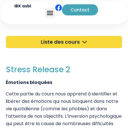
IBK asbl
Contact
Analyse transactionnelle
Liste des cours
40 ans de l'IBK
Portes Ouvertes
Stress Release 2
Atelier à Bruxelles
Émotions bloquées
Découverte
Cette partie du cours nous apprend à identifier et
libérer des émotions qui nous bloquent dans notre
Kinésiologie
vie quotidienne (comme les phobies) et dans
Touch For Health
l’atteinte de nos objectifs. L’inversion psychologique
qui peut être la cause de nombreuses difficultés
Wellness Kinesiology/Stress Release