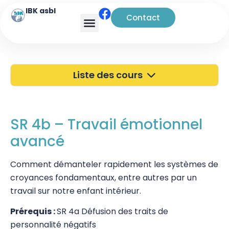
IBK asbl
Contact
Liste des cours
40 ans de l'IBK
Portes Ouvertes
SR 4b – Travail émotionnel
avancé
Atelier à Bruxelles
Découverte
Comment démanteler rapidement les systèmes de
croyances fondamentaux, entre autres par un
Kinésiologie
travail sur notre enfant intérieur.
Touch For Health
Prérequis :
SR 4a Défusion des traits de
personnalité négatifs
Wellness Kinesiology/Stress Release