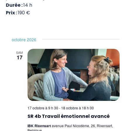
Durée :
14 h
Stress Release Training Workshop
Prix :
190 €
Stress Release 1
Stress Release 2
octobre 2026
Stress Release 3
SAM
17
SR Proficiency
SR 4a Défusion des traits de personnalité
négatifs
SR 4b Travail émotionnel avancé
Test Nutritionnel
17 octobre à 9 h 30
-
18 octobre à 18 h 00
SR 4b Travail émotionnel avancé
Système Immunitaire
IBK Rixensart
avenue Paul Nicodème, 26, Rixensart,
8 Merveilleux Vaisseaux
Belgique