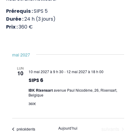
SIPS
Prérequis :
SIPS 5
Durée :
24 h (3 jours)
SIPS 1
Prix :
360 €
SIPS 2
SIPS BAP
mai 2027
SIPS Reflex
LUN
10 mai 2027 à 9 h 30
-
12 mai 2027 à 18 h 00
10
SIPS 3
SIPS 6
SIPS Zero – Physical
IBK Rixensart
avenue Paul Nicodème, 26, Rixensart,
Belgique
SIPS 4
360€
SIPS 5
SIPS 6
Évènements
Aujourd’hui
suivants
Évènements
précédents