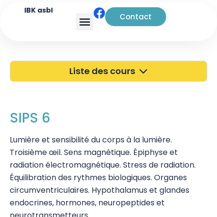
IBK asbl
Contact
Analyse transactionnelle
Liste des cours
40 ans de l'IBK
Portes Ouvertes
SIPS 6
Atelier à Bruxelles
Lumière et sensibilité du corps à la lumière.
Troisième œil. Sens magnétique. Épiphyse et
Découverte
radiation électromagnétique. Stress de radiation.
Kinésiologie
Équilibration des rythmes biologiques. Organes
circumventriculaires. Hypothalamus et glandes
Touch For Health
endocrines, hormones, neuropeptides et
Wellness Kinesiology/Stress Release
neurotransmetteurs.