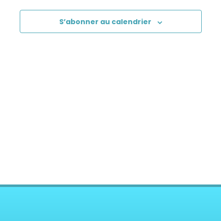
SIPS 7
S’abonner au calendrier
SIPS 8
SIPS 1-2 Training Workshop
SIPS The Gut – Brain Axis
Pratiques supervisées SIPS
Core Kinesiology
Corps Énergie
Réflexes archaïques (IMP)
Psychogénéalogie Comportementale et
Kinésiologie
Brain Gym/Edu K