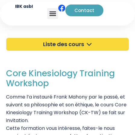
IBK asbl
Contact
Analyse transactionnelle
Liste des cours
40 ans de l'IBK
Portes Ouvertes
Core Kinesiology Training
Workshop
Atelier à Bruxelles
Découverte
Comme l’a instauré Frank Mahony par le passé, et
suivant sa philosophie et son éthique, le cours Core
Kinésiologie
Kinesiology Training Workshop (CK-TW) se fait sur
invitation.
Touch For Health
Cette formation vous intéresse, faites-le nous
Wellness Kinesiology/Stress Release