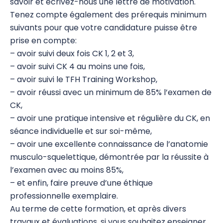
savoir et écrivez-nous une lettre de motivation.
Tenez compte également des prérequis minimum
SIPS
suivants pour que votre candidature puisse être
Core Kinesiology
prise en compte:
– avoir suivi deux fois CK 1, 2 et 3,
Core Kinesiology 1
– avoir suivi CK 4 au moins une fois,
– avoir suivi le TFH Training Workshop,
Core Kinesiology RPP
– avoir réussi avec un minimum de 85% l’examen de
Core Kinesiology 2
CK,
– avoir une pratique intensive et régulière du CK, en
Core Kinesiology 3
séance individuelle et sur soi-même,
CK Proficiency
– avoir une excellente connaissance de l’anatomie
musculo-squelettique, démontrée par la réussite à
Core Kinesiology 4
l’examen avec au moins 85%,
– et enfin, faire preuve d’une éthique
Core Kinesiology Training Workshop
professionnelle exemplaire.
Pratiques supervisées Core Kinesiology
Au terme de cette formation, et après divers
travaux et évaluations, si vous souhaitez enseigner