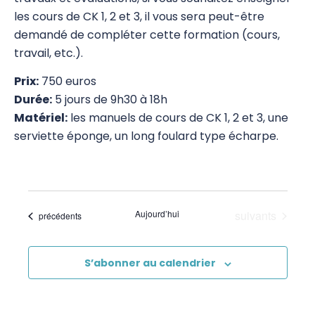
Corps Énergie
les cours de CK 1, 2 et 3, il vous sera peut-être
demandé de compléter cette formation (cours,
Réflexes archaïques (IMP)
travail, etc.).
Psychogénéalogie Comportementale et
Prix:
750 euros
Kinésiologie
Durée:
5 jours de 9h30 à 18h
Brain Gym/Edu K
Matériel:
les manuels de cours de CK 1, 2 et 3, une
serviette éponge, un long foulard type écharpe.
Applied Physiology
Pratiques supervisées – Examens
EFT et Tapping
Évènements
Aujourd’hui
suivants
Évènements
précédents
Psychogénéalogie
Analyse Transactionnelle (AT)
S’abonner au calendrier
Autres Formations